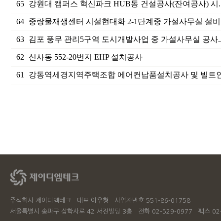
65
강원대 캠퍼스 혁신파크 HUB동 건설공사(잔여공사) 시.
64
중랑물재생센터 시설현대화 2-1단계중 가설사무실 설비.
63
김포 풍무 관리5구역 도시개발사업 중 가설사무실 공사.
62
신사동 552-20번지 EHP 설치공사
61
강동역세경지역주택조합 에어컨납품설치공사 및 빌트인
주식회사 제이디엠테크 대표 이우형 사업자번호 551-86-01758
서울특별시 송파구 삼학사로 42 서진빌딩 3층 전화 02-529-0977 팩스 02-