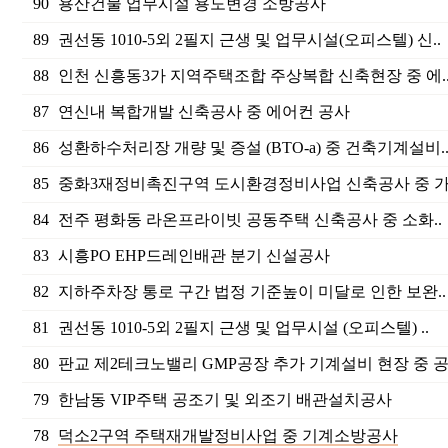
90
용산건물 업무시설 용도변경 소방공사
89
권선동 1010-5외 2필지 근생 및 업무시설(오피스텔) 신..
88
인천 신흥동3가 지역주택조합 주상복합 신축현장 중 에.
87
연신내 복합개발 신축공사 중 에어컨 공사
86
성환하수처리장 개량 및 증설 (BTO-a) 중 건축기계설비.
85
중화3재정비촉진구역 도시환경정비사업 신축공사 중 가.
84
전주 평화동 라온프라이빗 공동주택 신축공사 중 소화..
83
시흥PO EHP드레인배관 분기 신설공사
82
지하주차장 통로 구간 법정 기준높이 미달로 인한 보완..
81
권선동 1010-5외 2필지 근생 및 업무시설 (오피스텔) ..
80
판교 제2테크노밸리 GMP공장 추가 기계설비 현장 중 공.
79
한남동 VIP주택 공조기 및 외조기 배관설치공사
78
덕소2구역 주택재개발정비사업 중 기계소방공사