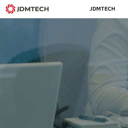
JDMTECH
Profile & History
MEP Engi