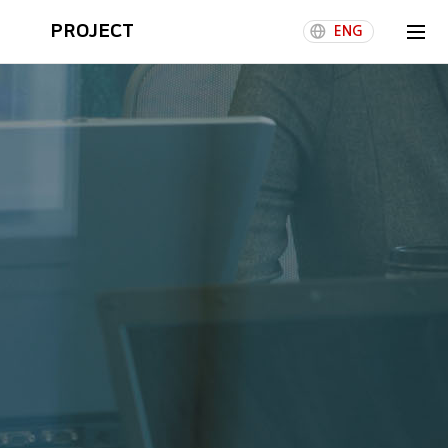
PROJECT
ENG
 융합
Story
B2B Business Division