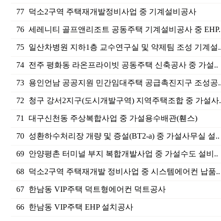
77
덕소2구역 주택재개발정비사업 중 기계설비공사
76
세레니티 골프앤리조트 공동주택 기계설비공사 중 EHP.
75
일산차병원 지하1층 교수연구실 및 약제팀 조성 기계설.
74
전주 평화동 라온프라이빗 공동주택 신축공사 중 가설..
73
용인언남 공공지원 민간임대주택 공급촉진지구 조성공.
72
청구 강서2지구(도시개발구역) 지역주택조합 중 가설사.
71
대구신천동 주상복합사업 중 가설용수배관(휀스)
70
성환하수처리장 개량 및 증설(BT2-a) 중 가설사무실 설..
69
안양평촌 터미널 부지 복합개발사업 중 가설수도 설비..
68
덕소2구역 주택재개발 정비사업 중 시스템에어컨 납품..
67
한남동 VIP주택 덕트형에어컨 덕트공사
66
한남동 VIP주택 EHP 설치공사