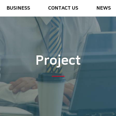
BUSINESS
CONTACT US
NEWS
neering
Our Mission
Pre-Fab. & Modular
C.I
문의
Main Partner
오시는길
AGV Smart Lift 및 로봇
Press Release & Event
Project