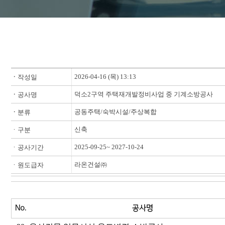
2026-04-16 (목) 13:13
ㆍ
작성일
덕소2구역 주택재개발정비사업 중 기계소방공사
ㆍ
공사명
공동주택/숙박시설/주상복합
ㆍ
분류
신축
ㆍ구분
2025-09-25~ 2027-10-24
ㆍ공사기간
라온건설㈜
ㆍ원도급자
No.
공사명