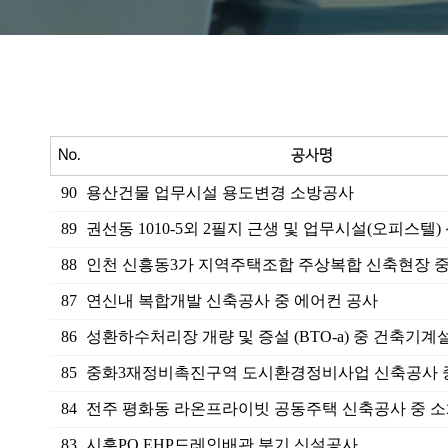
No.
공사명
90
용산건물 업무시설 용도변경 소방공사
89
권선동 1010-5외 2필지 근생 및 업무시설(오피스텔) 신
88
인천 신흥동3가 지역주택조합 주상복합 신축현장 중 
87
연신내 복합개발 신축공사 중 에어컨 공사
86
성환하수처리장 개량 및 증설 (BTO-a) 중 건축기계설
85
중화3재정비촉진구역 도시환경정비사업 신축공사 중 
84
전주 평화동 라온프라이빗 공동주택 신축공사 중 소화
83
시흥PO EHP드레인배관 분기 신설공사