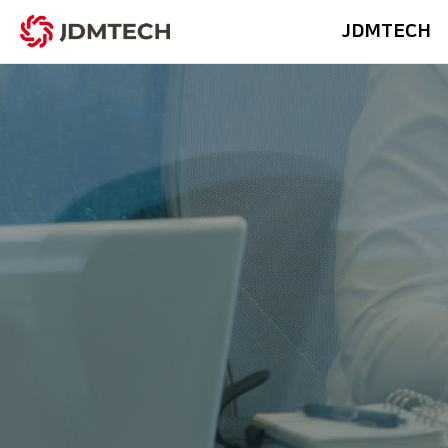
JDMTECH
Profile & His
MEP E