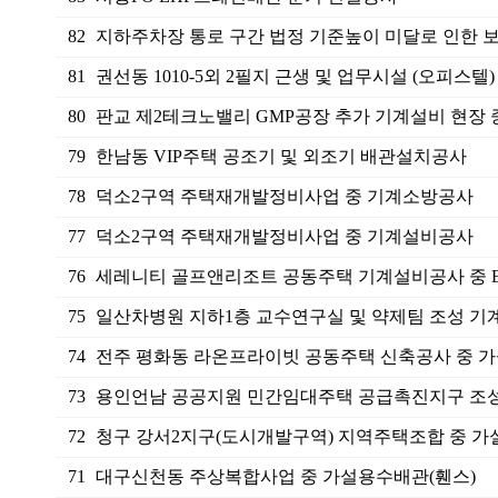
82
지하주차장 통로 구간 법정 기준높이 미달로 인한 보
81
권선동 1010-5외 2필지 근생 및 업무시설 (오피스텔) .
80
판교 제2테크노밸리 GMP공장 추가 기계설비 현장 중
79
한남동 VIP주택 공조기 및 외조기 배관설치공사
78
덕소2구역 주택재개발정비사업 중 기계소방공사
77
덕소2구역 주택재개발정비사업 중 기계설비공사
76
세레니티 골프앤리조트 공동주택 기계설비공사 중 EH
75
일산차병원 지하1층 교수연구실 및 약제팀 조성 기계
74
전주 평화동 라온프라이빗 공동주택 신축공사 중 가설
73
용인언남 공공지원 민간임대주택 공급촉진지구 조성
72
청구 강서2지구(도시개발구역) 지역주택조합 중 가설
71
대구신천동 주상복합사업 중 가설용수배관(휀스)