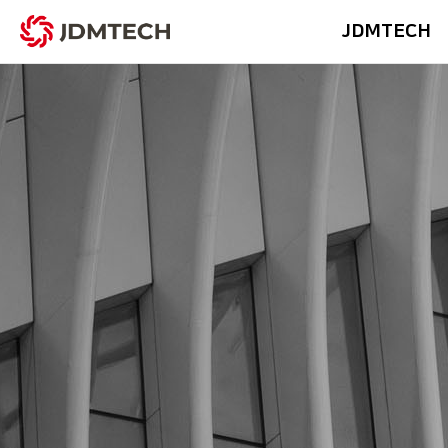
JDMTECH
Profile & His
MEP E